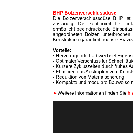
BHP Bolzenverschlussdüse
Die Bolzenverschlussdüse BHP ist f
zuständig. Der kontinuierliche Ei
ermöglicht beeindruckende Einspritz
angeordneten Bolzen unterbrochen,
Konstruktion garantiert höchste Präzi
Vorteile:
• Hervorragende Farbwechsel-Eigens
• Optimaler Verschluss für Schnellläuf
• Kürzere Zykluszeiten durch frühes A
• Eliminiert das Austropfen vom Kunsts
• Reduktion von Materialscherung
• Kompakte und modulare Bauweise mi
►
Weitere Informationen finden Sie
hi