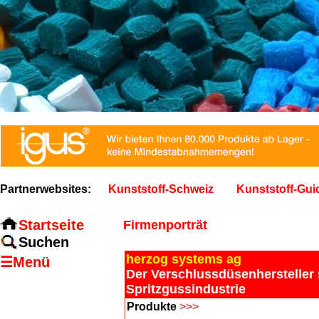
Partnerwebsites:
Kunststoff-Schweiz
Kunststoff-Gui
Startseite
Firmenporträt
Suchen
herzog systems ag
☰Menü
Der Verschlussdüsenhersteller 
Spritzgussindustrie
Produkte
>>>