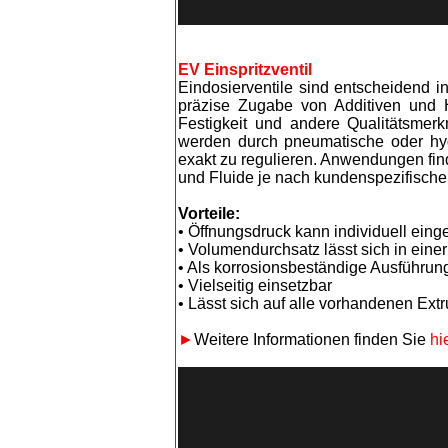
EV Einspritzventil
Eindosierventile sind entscheidend i
präzise Zugabe von Additiven und Hi
Festigkeit und andere Qualitätsmer
werden durch pneumatische oder hyd
exakt zu regulieren. Anwendungen find
und Fluide je nach kundenspezifische
Vorteile:
• Öffnungsdruck kann individuell einge
• Volumendurchsatz lässt sich in einer
• Als korrosionsbeständige Ausführung 
• Vielseitig einsetzbar
• Lässt sich auf alle vorhandenen Ext
►
Weitere Informationen finden Sie
hi