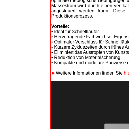
optimale rheologische Bedingungen un
Massestrom wird durch einen vertika
angesteuert werden kann. Diese K
Produktionsprozess.
Vorteile:
• Ideal für Schnellläufer
• Hervorragende Farbwechsel-Eigens
• Optimaler Verschluss für Schnellläuf
• Kürzere Zykluszeiten durch frühes A
• Eliminiert das Austropfen von Kunsts
• Reduktion von Materialscherung
• Kompakte und modulare Bauweise mi
►
Weitere Informationen finden Sie
hi