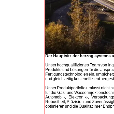
Der Hauptsitz der herzog systems ag
Un
ser hochqualifiziertes Team von Ing
Produkte und Lösungen für die anspruc
Fertigungstechnologien ein, um sicher
und gleichzeitig kosteneffizient herges
Uns
er Produktportfolio umfasst nich
für die Gas- und Wasserinjektionstech
Automobil-, Elektronik-, Verpackun
Robustheit, Präzision und Zuverlässig
optimieren und die Q
ualität ihrer End