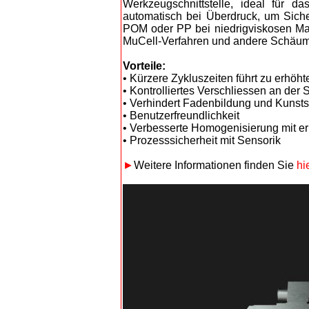
Werkzeugschnittstelle, ideal für 
automatisch bei Überdruck, um Siche
POM oder PP bei niedrigviskosen Mate
MuCell-Verfahren und andere Schäum
Vorteile:
• Kürzere Zykluszeiten führt zu erhöhte
• Kontrolliertes Verschliessen an der 
• Verhindert Fadenbildung und Kunststo
• Benutzerfreundlichkeit
• Verbesserte Homogenisierung mit 
• Prozesssicherheit mit Sensorik
►
Weitere Informationen finden Sie
hi