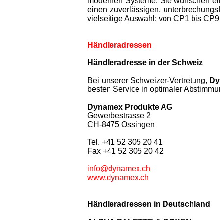
modernen Systeme. Sie wünschen eine
einen zuverlässigen, unterbrechungs
vielseitige Auswahl: von CP1 bis CP9. 
Händleradressen
Händleradresse in der Schweiz
Bei unserer Schweizer-Vertretung,
Dy
besten Service in optimaler Abstimmun
Dynamex Produkte AG
Gewerbestrasse 2
CH-8475 Ossingen
Tel. +41 52 305 20 41
Fax +41 52 305 20 42
info@dynamex.ch
www.dynamex.ch
Händleradressen in Deutschland