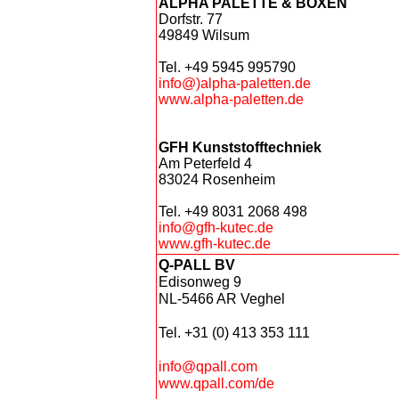
ALPHA PALETTE & BOXEN
Dorfstr. 77
49849 Wilsum
Tel. +49 5945 995790
info@)alpha-paletten.de
www.alpha-paletten.de
GFH Kunststofftechniek
Am Peterfeld 4
83024 Rosenheim
Tel. +49 8031 2068 498
info@gfh-kutec.de
www.gfh-kutec.de
Q-PALL BV
Edisonweg 9
NL-5466 AR Veghel
Tel. +31 (0) 413 353 111
info@qpall.com
www.qpall.com/de