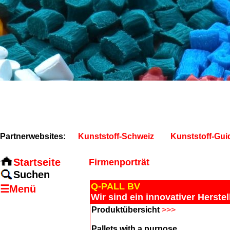
Partnerwebsites:
Kunststoff-Schweiz
Kunststoff-Gui
Startseite
Firmenporträt
Suchen
Q-PALL BV
☰Menü
Wir sind ein innovativer Herste
Produktübersicht
>>>
Pallets with a purpose