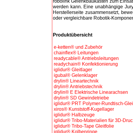
robolink Gelenkbaukasten zum Einsatz 
werden kann. Eine unabhängige Jury
Herstellerseite zusammensetzt, bewe
oder vergleichbare Robotik-Komponen
Produktübersicht
e-ketten® und Zubehör
chainflex® Leitungen
readycable® Antriebsleitungen
readychain® Konfektionierung
iglidur® Gleitlager
igubal® Gelenklager
drylin® Lineartechnik
drylin® Antriebstechnik
drylin® E Elektrische Linearachsen
drylin® SD Gewindetriebe
iglidur® PRT Polymer-Rundtisch-Glei
xiros® Kunststoff-Kugellager
iglidur® Halbzeuge
iglidur® Tribo-Materialien für 3D-Druc
iglidur® Tribo-Tape Gleitfolie
iglidur® Kolbenringe