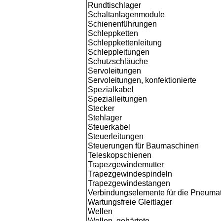
Rundtischlager
Schaltanlagenmodule
Schienenführungen
Schleppketten
Schleppkettenleitung
Schleppleitungen
Schutzschläuche
Servoleitungen
Servoleitungen, konfektionierte
Spezialkabel
Spezialleitungen
Stecker
Stehlager
Steuerkabel
Steuerleitungen
Steuerungen für Baumaschinen
Teleskopschienen
Trapezgewindemutter
Trapezgewindespindeln
Trapezgewindestangen
Verbindungselemente für die Pneumat
Wartungsfreie Gleitlager
Wellen
Wellen, gehärtete