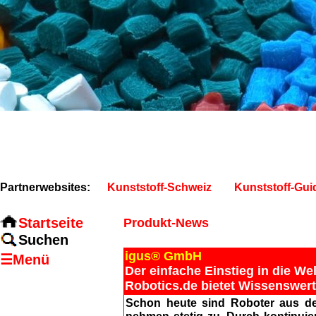
Partnerwebsites:
Kunststoff-Schweiz
Kunststoff-Gui
Startseite
Produkt-News
Suchen
igus® GmbH
☰Menü
Der einfache Einstieg in die W
Robotics.de bietet Wissenswer
Schon heute sind Roboter aus de